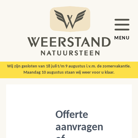
MENU
Wij zijn gesloten van 18 juli t/m 9 augustus i.v.m. de zomervakantie.
Maandag 10 augustus staan wij weer voor u klaar.
Offerte
aanvragen