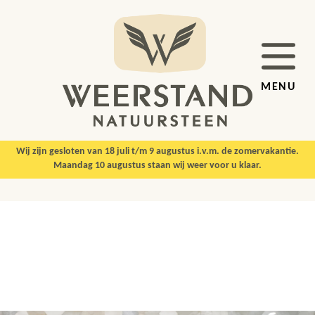
MENU
Wij zijn gesloten van 18 juli t/m 9 augustus i.v.m. de zomervakantie.
Maandag 10 augustus staan wij weer voor u klaar.