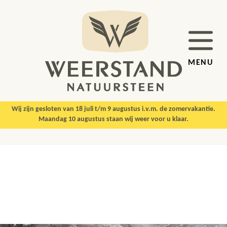
MENU
Wij zijn gesloten van 18 juli t/m 9 augustus i.v.m. de zomervakantie.
Maandag 10 augustus staan wij weer voor u klaar.